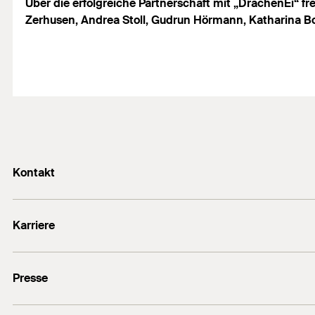
Über die erfolgreiche Partnerschaft mit „DrachenEi“ fr
Zerhusen, Andrea Stoll, Gudrun Hörmann, Katharina Bo
Kontakt
info@fischer.de
Karriere
+49 7443 12-0
Stellenangebote
Presse
Gute Gründe
Ausbildung
Medien-Kontakt