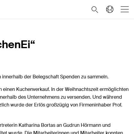
achenEi“
um innerhalb der Belegschaft Spenden zu sammeln.
 einen Kuchenverkauf. In der Weihnachtszeit ermöglichten
e innerhalb des Unternehmens zu versenden. Und während
lich wurde der Erlös großzügig von Firmeninhaber Prof.
ertreterin Katharina Bortas an Gudrun Hörmann und
tet wurde. Die Mitarbeiterinnen und Mitarbeiter konnten