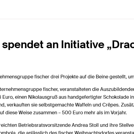
 spendet an Initiative „Dr
ehmensgruppe fischer drei Projekte auf die Beine gestellt, 
ernehmensgruppe fischer, veranstalteten die Auszubildenden
wei Euro, einen Nikolausgruß aus handgefertigter Schokolad
d, verkauften sie selbstgemachte Waffeln und Crêpes. Zusätz
uf diese Weise zusammen – 500 Euro mehr als im Vorjahr.
chten Betriebsratsvorsitzende Andrea Stoll und ihre Stellv
bola, die anlässlich des fischer Weihnachtsdorfes veranstal