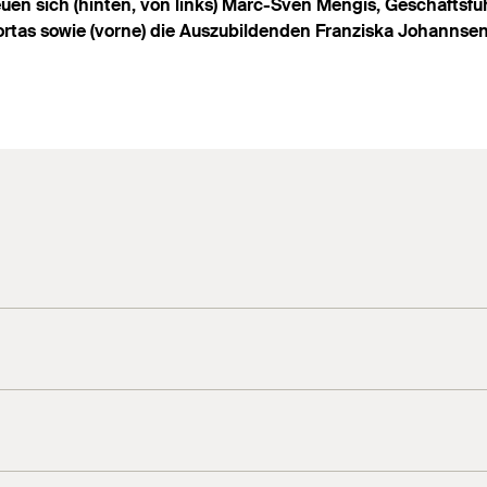
euen sich (hinten, von links) Marc-Sven Mengis, Geschäftsfü
rtas sowie (vorne) die Auszubildenden Franziska Johannsen