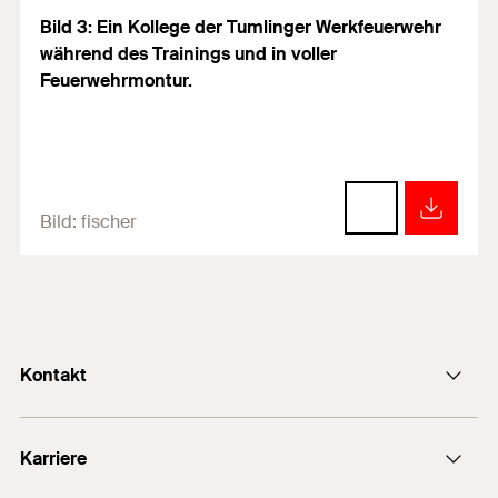
Bild 3: Ein Kollege der Tumlinger Werkfeuerwehr
während des Trainings und in voller
Feuerwehrmontur.
Bild:
fischer
Kontakt
info@fischer.de
Karriere
+49 7443 12-0