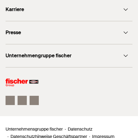
info@fischer.de
Karriere
+49 7443 12-0
Stellenangebote
Presse
Gute Gründe
Ausbildung
Medien-Kontakt
Professionals
Unternehmengruppe fischer
Mediathek
Podcasts
Der Inhaber
Unser Leitbild
Zahlen, Daten, Fakten
Inno Campus
Unternehmensgruppe fischer
Datenschutz
Datenschutzhinweise Geschäftspartner
Impressum