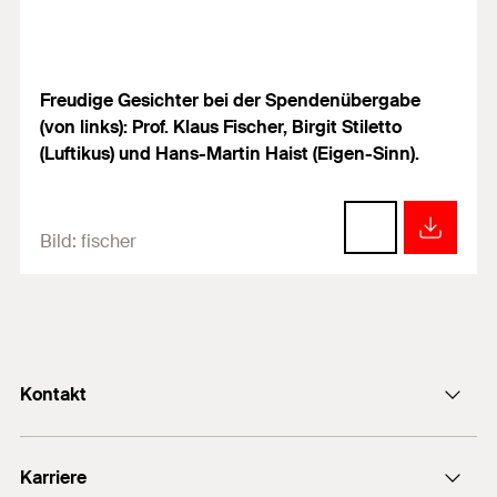
Freudige Gesichter bei der Spendenübergabe
(von links): Prof. Klaus Fischer, Birgit Stiletto
(Luftikus) und Hans-Martin Haist (Eigen-Sinn).
Bild:
fischer
Kontakt
info@fischer.de
Karriere
+49 7443 12-0