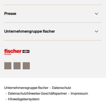
Stellenangebote
Presse
Gute Gründe
Ausbildung
Medien-Kontakt
Professionals
Unternehmengruppe fischer
Mediathek
Podcasts
Der Inhaber
Unser Leitbild
Zahlen, Daten, Fakten
Inno Campus
Unternehmensgruppe fischer
Datenschutz
Datenschutzhinweise Geschäftspartner
Impressum
Hinweisgebersystem