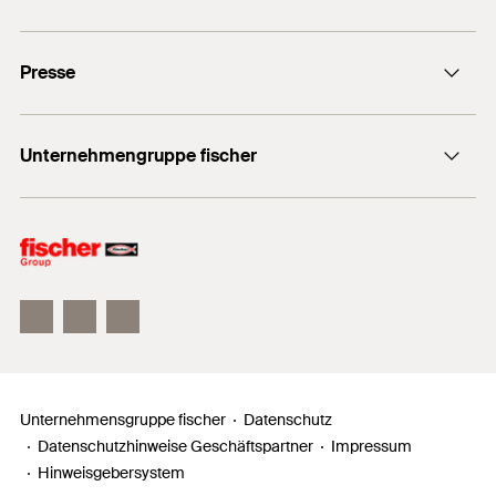
Stellenangebote
Presse
Gute Gründe
Ausbildung
Medien-Kontakt
Professionals
Unternehmengruppe fischer
Mediathek
Podcasts
Der Inhaber
Unser Leitbild
Zahlen, Daten, Fakten
Inno Campus
Unternehmensgruppe fischer
Datenschutz
Datenschutzhinweise Geschäftspartner
Impressum
Hinweisgebersystem