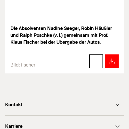
Die Absolventen Nadine Seeger, Robin Häußler
und Ralph Poschke (v. l.) gemeinsam mit Prof.
Klaus Fischer bei der Übergabe der Autos.
Bild:
fischer
Kontakt
info@fischer.de
Karriere
+49 7443 12-0