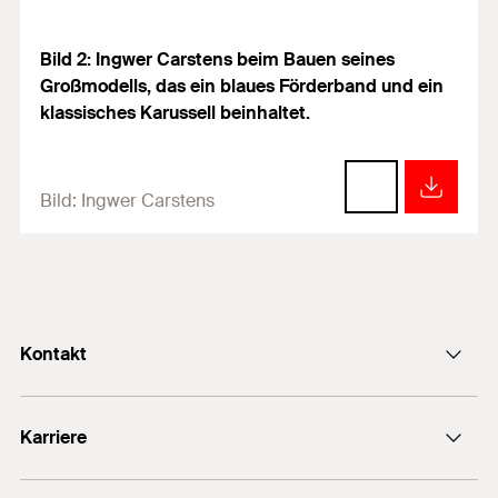
Bild 2: Ingwer Carstens beim Bauen seines
Großmodells, das ein blaues Förderband und ein
klassisches Karussell beinhaltet.
Bild:
Ingwer Carstens
Kontakt
info@fischer.de
Karriere
+49 7443 12-0
Stellenangebote