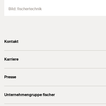
Bild:
fischertechnik
Kontakt
info@fischer.de
Karriere
+49 7443 12-0
Stellenangebote
Presse
Gute Gründe
Ausbildung
Medien-Kontakt
Professionals
Unternehmengruppe fischer
Mediathek
Podcasts