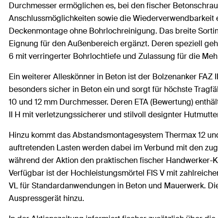
Durchmesser ermöglichen es, bei den fischer Betonschra
Anschlussmöglichkeiten sowie die Wiederverwendbarkeit er
Deckenmontage ohne Bohrlochreinigung. Das breite Sortim
Eignung für den Außenbereich ergänzt. Deren speziell geh
6 mit verringerter Bohrlochtiefe und Zulassung für die M
Ein weiterer Alleskönner in Beton ist der Bolzenanker FAZ I
besonders sicher in Beton ein und sorgt für höchste Tragfä
10 und 12 mm Durchmesser. Deren ETA (Bewertung) enthält 
II H mit verletzungssicherer und stilvoll designter Hutmutte
Hinzu kommt das Abstandsmontagesystem Thermax 12 und 
auftretenden Lasten werden dabei im Verbund mit den zugel
während der Aktion den praktischen fischer Handwerker-Kof
Verfügbar ist der Hochleistungsmörtel FIS V mit zahlreic
VL für Standardanwendungen in Beton und Mauerwerk. Die 
Auspressgerät hinzu.