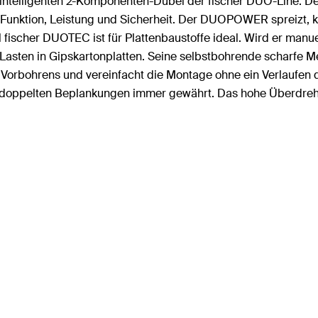
die intelligenten 2-Komponenten-Dübel der fischer DUO-Line. 
 Funktion, Leistung und Sicherheit. Der DUOPOWER spreizt, k
el fischer DUOTEC ist für Plattenbaustoffe ideal. Wird er manue
sten in Gipskartonplatten. Seine selbstbohrende scharfe Met
s Vorbohrens und vereinfacht die Montage ohne ein Verlaufen
nd doppelten Beplankungen immer gewährt. Das hohe Überdreh