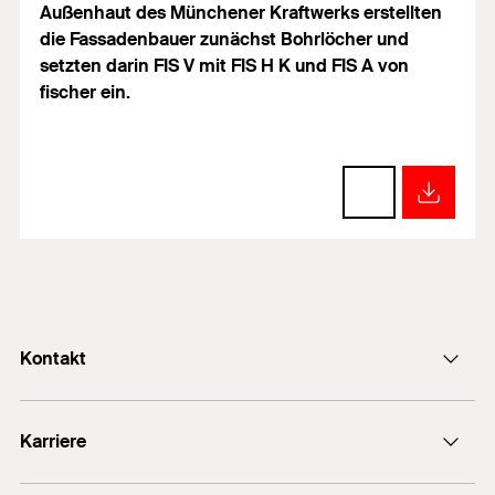
Außenhaut des Münchener Kraftwerks erstellten
die Fassadenbauer zunächst Bohrlöcher und
setzten darin FIS V mit FIS H K und FIS A von
fischer ein.
Kontakt
info@fischer.de
Karriere
+49 7443 12-0
Stellenangebote