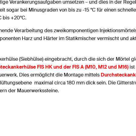
ltige Verankerungsaufgaben umsetzen – und dies in der Rege
it sogar bei Minusgraden von bis zu -15 °C für einen schnellen
 bis +20°C.
onende Verarbeitung des zweikomponentigen Injektionsmörtels
onenten Harz und Härter im Statikmischer vermischt und akt
erhülse (Siebhülse) eingebracht, durch die sich der Mörtel gl
teckankerhülse FIS HK und der FIS A (M10, M12 und M16)
ist
erwerk. Dies ermöglicht die Montage mittels
Durchsteckank
rlüftungsebene maximal circa 180 mm dick sein. Die Gitterstr
ern der Mauerwerkssteine.