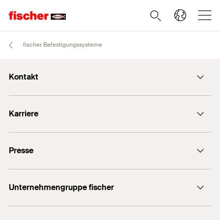
fischer Befestigungssysteme
Kontakt
info@fischer.de
Karriere
+49 7443 12-0
Stellenangebote
Presse
Gute Gründe
Ausbildung
Medien-Kontakt
Professionals
Unternehmengruppe fischer
Mediathek
Podcasts
Der Inhaber