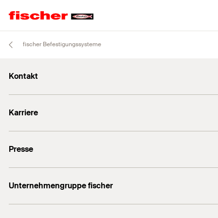
fischer Befestigungssysteme
Kontakt
info@fischer.de
Karriere
+49 7443 12-0
Stellenangebote
Presse
Gute Gründe
Ausbildung
Medien-Kontakt
Professionals
Unternehmengruppe fischer
Mediathek
Podcasts
Der Inhaber