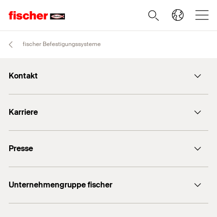
fischer Befestigungssysteme
Kontakt
info@fischer.de
Karriere
+49 7443 12-0
Stellenangebote
Presse
Gute Gründe
Ausbildung
Medien-Kontakt
Professionals
Unternehmengruppe fischer
Mediathek
Podcasts
Der Inhaber