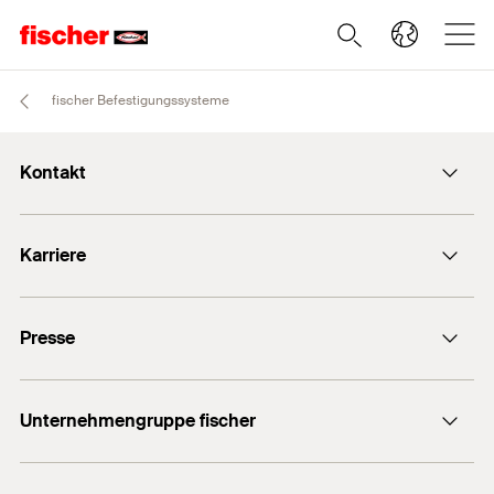
fischer Befestigungssysteme
Kontakt
info@fischer.de
Karriere
+49 7443 12-0
Stellenangebote
Presse
Gute Gründe
Ausbildung
Medien-Kontakt
Professionals
Unternehmengruppe fischer
Mediathek
Podcasts
Der Inhaber