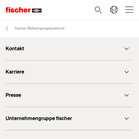
fischer Befestigungssysteme
Kontakt
info@fischer.de
Karriere
+49 7443 12-0
Stellenangebote
Presse
Gute Gründe
Ausbildung
Medien-Kontakt
Professionals
Unternehmengruppe fischer
Mediathek
Podcasts
Der Inhaber