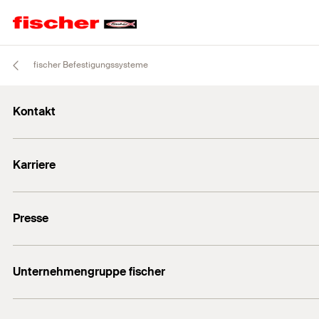
fischer Befestigungssysteme
Kontakt
info@fischer.de
Karriere
+49 7443 12-0
Stellenangebote
Presse
Gute Gründe
Ausbildung
Medien-Kontakt
Professionals
Unternehmengruppe fischer
Mediathek
Podcasts
Der Inhaber