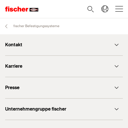
fischer Befestigungssysteme
Kontakt
info@fischer.de
Karriere
+49 7443 12-0
Stellenangebote
Presse
Gute Gründe
Ausbildung
Medien-Kontakt
Professionals
Unternehmengruppe fischer
Mediathek
Podcasts
Der Inhaber