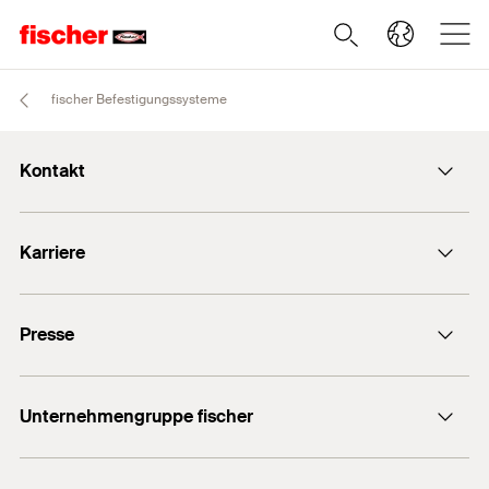
fischer Befestigungssysteme
Kontakt
info@fischer.de
Karriere
+49 7443 12-0
Stellenangebote
Presse
Gute Gründe
Ausbildung
Medien-Kontakt
Professionals
Unternehmengruppe fischer
Mediathek
Podcasts
Der Inhaber