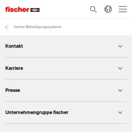
fischer Befestigungssysteme
Kontakt
info@fischer.de
Karriere
+49 7443 12-0
Stellenangebote
Presse
Gute Gründe
Ausbildung
Medien-Kontakt
Professionals
Unternehmengruppe fischer
Mediathek
Podcasts
Der Inhaber