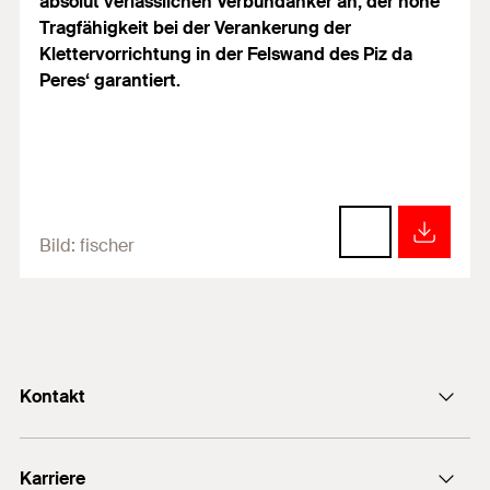
absolut verlässlichen Verbundanker an, der hohe
Tragfähigkeit bei der Verankerung der
Klettervorrichtung in der Felswand des Piz da
Peres‘ garantiert.
Bild:
fischer
Kontakt
info@fischer.de
Karriere
+49 7443 12-0