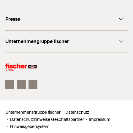
Stellenangebote
Presse
Gute Gründe
Ausbildung
Medien-Kontakt
Professionals
Unternehmengruppe fischer
Mediathek
Podcasts
Der Inhaber
Unser Leitbild
Zahlen, Daten, Fakten
Inno Campus
Unternehmensgruppe fischer
Datenschutz
Datenschutzhinweise Geschäftspartner
Impressum
Hinweisgebersystem