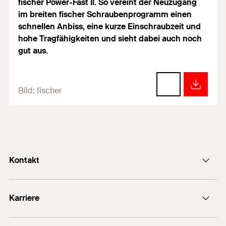
fischer Power-Fast II. So vereint der Neuzugang
im breiten fischer Schraubenprogramm einen
schnellen Anbiss, eine kurze Einschraubzeit und
hohe Tragfähigkeiten und sieht dabei auch noch
gut aus.
Bild:
fischer
Kontakt
info@fischer.de
Karriere
+49 7443 12-0
Stellenangebote