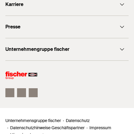
Karriere
+49 7443 12-0
Stellenangebote
Presse
Gute Gründe
Ausbildung
Medien-Kontakt
Professionals
Unternehmengruppe fischer
Mediathek
Podcasts
Der Inhaber
Unser Leitbild
Zahlen, Daten, Fakten
Inno Campus
Unternehmensgruppe fischer
Datenschutz
Datenschutzhinweise Geschäftspartner
Impressum