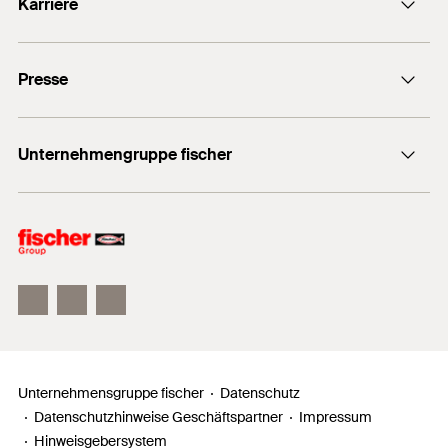
Karriere
+49 7443 12-0
Stellenangebote
Presse
Gute Gründe
Ausbildung
Medien-Kontakt
Professionals
Unternehmengruppe fischer
Mediathek
Podcasts
Der Inhaber
Unser Leitbild
Zahlen, Daten, Fakten
Inno Campus
Unternehmensgruppe fischer
Datenschutz
Datenschutzhinweise Geschäftspartner
Impressum
Hinweisgebersystem