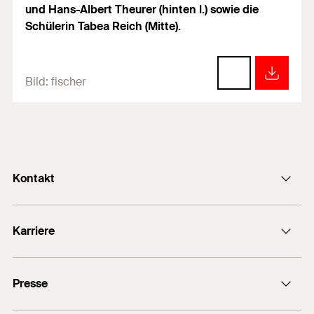
und Hans-Albert Theurer (hinten l.) sowie die
Schülerin Tabea Reich (Mitte).
Bild:
fischer
Kontakt
info@fischer.de
Karriere
+49 7443 12-0
Stellenangebote
Presse
Gute Gründe
Ausbildung