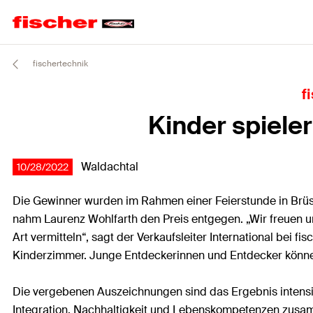
fischertechnik
f
Kinder spiele
Waldachtal
10/28/2022
Die Gewinner wurden im Rahmen einer Feierstunde in Brüss
nahm Laurenz Wohlfarth den Preis entgegen. „Wir freuen uns
Art vermitteln“, sagt der Verkaufsleiter International bei fi
Kinderzimmer. Junge Entdeckerinnen und Entdecker können
Die vergebenen Auszeichnungen sind das Ergebnis intensiv
Integration, Nachhaltigkeit und Lebenskompetenzen zusam