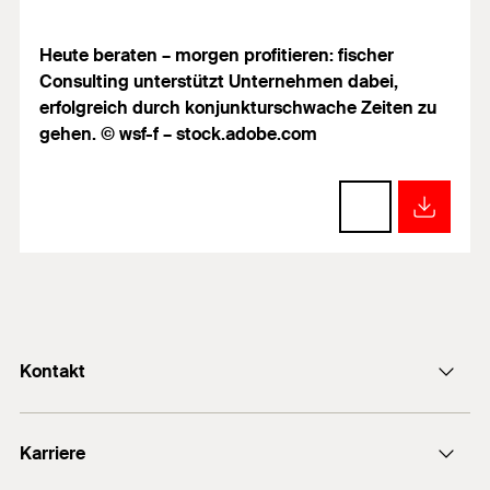
Heute beraten – morgen profitieren: fischer
Consulting unterstützt Unternehmen dabei,
erfolgreich durch konjunkturschwache Zeiten zu
gehen. © wsf-f – stock.adobe.com
Kontakt
info@fischer.de
Karriere
+49 7443 12-0