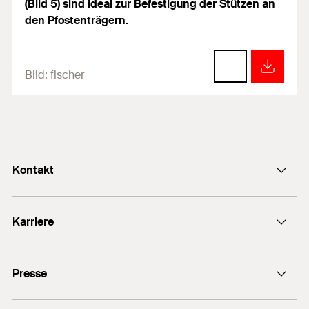
(Bild 5) sind ideal zur Befestigung der Stützen an
den Pfostenträgern.
Bild:
fischer
Kontakt
info@fischer.de
Karriere
+49 7443 12-0
Stellenangebote
Presse
Gute Gründe
Ausbildung
Medien-Kontakt