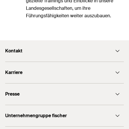
gezielte Trainings und Einblicke in unsere
Landesgesellschaften, um ihre
Führungsfähigkeiten weiter auszubauen.
Kontakt
info@fischer.de
Karriere
+49 7443 12-0
Stellenangebote
Presse
Gute Gründe
Ausbildung
Medien-Kontakt
Professionals
Unternehmengruppe fischer
Mediathek
Podcasts