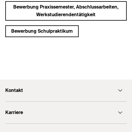
Bewerbung Praxissemester, Abschlussarbeiten,
Werkstudierendentätigkeit
Bewerbung Schulpraktikum
Kontakt
info@fischer.de
Karriere
+49 7443 12-0
Stellenangebote